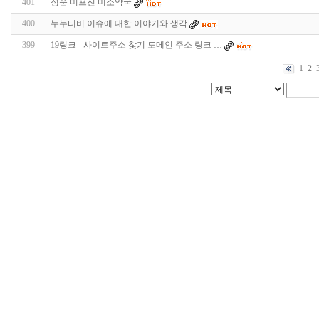
401
정품 미프진 미소약국
400
누누티비 이슈에 대한 이야기와 생각
399
19링크 - 사이트주소 찾기 도메인 주소 링크 …
1
2
24
약
국
24Parmacy
우
즐
성
비
아
탑-
프
릴
리
지
구
입
gmdqnswp
alvmwls.xyz
비