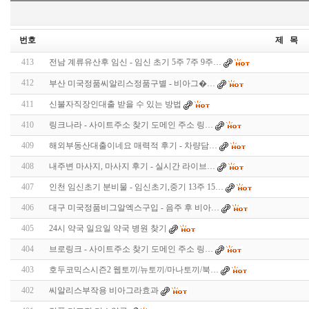
번호
제 목
413
전남 계류유산후 임신 - 임신 초기 5주 7주 9주…
412
부산 미국정품씨­알리스정품구별 - 비아그�…
411
신불자직장인대출 받을 수 있는 방법
410
링크나라 - 사이트주소 찾기 도메인 주소 링…
409
해외부동산대출이네요 매력적 후기 - 차량담…
408
내주변 마사지, 마사지 후기 - 실시간 라이브…
407
인천 임신초기 분비물 - 임신초기,중기 13주 15…
406
대구 미국정품비그알엑스구입 - 음주 후 비아…
405
24시 약국 일요일 약국 병원 찾기
404
브로링크 - 사이트주소 찾기 도메인 주소 링…
403
호두코믹스시즌2 웹토끼/뉴토끼/마나토끼/북…
402
씨알리스부작용 비아그라효과