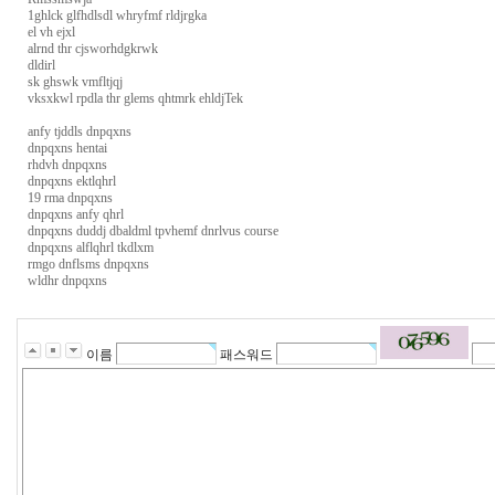
1ghlck glfhdlsdl whryfmf rldjrgka
el vh ejxl
alrnd thr cjsworhdgkrwk
dldirl
sk ghswk vmfltjqj
vksxkwl rpdla thr glems qhtmrk ehldjTek
anfy tjddls dnpqxns
dnpqxns hentai
rhdvh dnpqxns
dnpqxns ektlqhrl
19 rma dnpqxns
dnpqxns anfy qhrl
dnpqxns duddj dbaldml tpvhemf dnrlvus course
dnpqxns alflqhrl tkdlxm
rmgo dnflsms dnpqxns
wldhr dnpqxns
m
i
f
e
이름
패스워드
k
r.
c
o
m
미
프
블