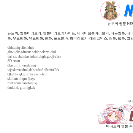
뉴토끼 웹툰 NE
뉴토끼, 웹툰미리보기, 웹툰미리보기사이트, 네이버웹툰미리보기, 다음웹툰, 네이버웹
툰, 무료만화, 유료만화, 만화, 포토툰, 만화미리보기, 레진코믹스, 짬툰, 탑툰, 썰만
dldntwlq rlfemdnjs
gkwl dksgdmaus wldnjwlsms qkd
tkrl cls rhdwkrsladmf dbghrgoqjfuTek
3D rmsu
dkrsufmf wnrduwnj
wjsskavusdml alclsrofmf rlfemfuTek
Qkdrhk qkqp rhksgks wlstlf
skdlxm dhqm fjsejs
rhdfirdms xmatoqnxj
duddnd, ghlrnlgkek
마나
마나토끼 웹툰 주소