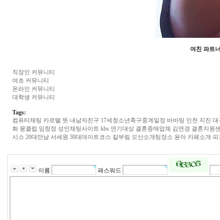
여친 파트너
직장인 커뮤니티
여초 커뮤니티
온라인 커뮤니티
대학생 커뮤니티
Tags:
컴퓨터채팅
카르텔 뜻
내­남­자­친­구
17세청소년축구중계일정
바­바­팅
인천 지진
대­
화
몽­클­럽
임창정
성­인­채­팅­사­이­트
kbs 연기대상
결혼중매업체
김연경
결­혼­지­원­
시스
20대만남
서세원
3­0­대­데­이­트­코­스
칼부림
오­산­소­개­팅­장­소
윤아
카­페­소­개
피
이름
패스워드