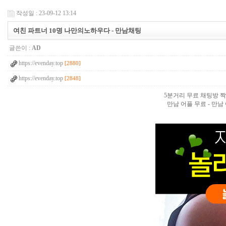
작성일 : 23-09-12 13:14
여친 파트너 10명 나만의노하우다 - 만­남­채­팅
글쓴이 :
AD
https://evenday.top
[2880]
https://evenday.top
[2848]
5분거리 무료 채팅방 짝
만남 어플 무료 - 만남 어플 