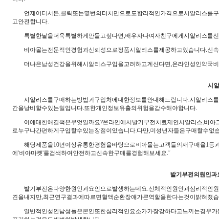
언제어디서든,클릭또는몇번의터치만으로도합리적인가격으로시알리스를구입
고안전합니다.
특별한날을더욱특별하게만들고싶다면,배우자나여자친구에게시알리스를선물
비아몰는전문적인경험과신뢰성으로정품시알리스를제공하고있습니다.신속
더나은남성건강을위해시알리스구입을고려하고계신다면,온라인성인약국비아
시알
시알리스를구매하는방법과구입처에대한정보를안내해드립니다.시알리스를구
간을낭비할수있는일입니다.또한개인정보유출의위험을감수해야합니다.
이에대한해결책은무엇일까요?온라인에서발기부전치료제인시알리스,비아그라
로누구나간편하게구입할수있는장점이있습니다.다만,미성년자들은구매할수없습
해당제품을10년이상유통한경험을바탕으로비아몰는고객들의재구매율1등과
에'비아마켓'를검색하여안전하고신속한구매를경험해보세요."
발기부전의원인과
발기부전은다양한원인과요인으로발생하는데요.신체적인원인과심리적인원인
견을내지만,최근연구결과에따르면혈액순환장애가큰역할을한다는것이밝혀졌습
일반적인성인남성들은본인또한심리적인요소가가장강하다고느끼는경우가많습