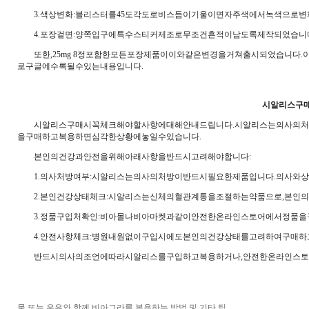
3.색상변화:블리스터를45도각도로비스듬이기울이면자주색에서녹색으로변
4.포장겉면:양쪽입구에특수스티커제조로무조건흔적이남도록제작되었습니
또한,25mg 8정포함한모든포장제품이이와같은변경을거쳐출시되었습니다
로구글에수록될수있는내용입니다.
시알리스구
시알리스구매시꼭체크해야할사항에대해안내드립니다.시알리스는의사의처방
을구매하고복용하면심각한상황에놓일수있습니다.
본인의건강과안전을위해아래사항을반드시고려해야합니다:
1.의사처방여부:시알리스는의사의처방이반드시필요한제품입니다.의사와상
2.본인건강상태체크:시알리스는신체의혈관계통을조절하는약품으로,본인의
3.정품구입처확인:비아몰나비아마켓과같이안전한온라인스토어에서정품을
4.안전사항체크:병원내원없이구입시에도본인의건강상태를고려하여구매하
반드시의사의조언에따라시알리스를구입하고복용하거나,안전한온라인스토
물 또는 우유와 함께 비아그라를 복용하는 방법 및 기타 팁