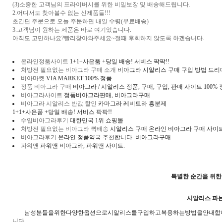
(3)소중한 고객님의 프라이버시를 위한 비밀보장 및 배송해드립니다.
2.어디서도 찾아볼수 없는 신제품들!!!
초간편 주문으로 오늘 주문하면 내일 수령(무료배송)
3.고객님이 원하는 제품은 바로 여기있습니다.
아직도 고민하나요?빨리찾아와주세요~절때 후회하지 않도록 하겠습니다.
온라인정품사이트
1+1+사은품 +당일 배송! 서비스 팍팍!!
처방전 필요없는 비아그라 구매 소개
비아그라 시알리스 구매 구입 방법 드리
비아마켓
VIA MARKET 100% 정품
정품 비아그라 구매
비아그라 / 시알리스 정품, 구매, 구입, 판매 사이트 100
비아그라사이트
정품비아그라판매, 비아그라구매
비아그라 시알리스 반값 할인
카마그라 레비트라 흥분제
1+1+사은품 +당일 배송! 서비스 팍팍!!
수입비아그라후기
대한민국 1위 쇼핑몰
처방전 필요없는 비아그라 퀵배송
시알리스 구매 온라인 비아그라 구매 사이
비아그라후기
온라인 정품약국 추천합니다. 비아그라구매
파워맨
파워맨 비아그라, 파워맨 사이트.
특별한 순간을 위한
시알리스 파는
남성분들을위한다양한옵션으로시알리스를구입하고복용하는방법을안내합니다
니다.