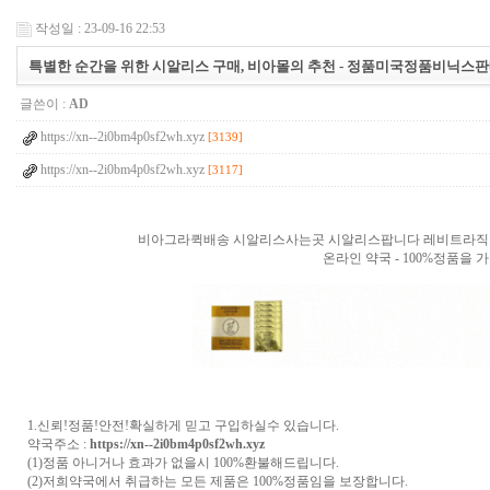
작성일 : 23-09-16 22:53
특별한 순간을 위한 시알리스 구매, 비아몰의 추천 - 정품미국정품비닉스
글쓴이 :
AD
https://xn--2i0bm4p0sf2wh.xyz
[3139]
https://xn--2i0bm4p0sf2wh.xyz
[3117]
비아그라퀵배송 시알리스사는곳 시알리스팝니다 레비트라직
온라인 약국 - 100%정품
1.신뢰!정품!안전!확실하게 믿고 구입하실수 있습니다.
약국주소 :
https://xn--2i0bm4p0sf2wh.xyz
(1)정품 아니거나 효과가 없을시 100%환불해드립니다.
(2)저희약국에서 취급하는 모든 제품은 100%정품임을 보장합니다.