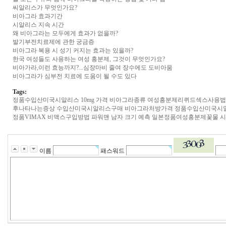
씨알리스가 무엇인가요?
비아그라 효과기간
시알리스 지속 시간
왜 비아그라는 모두에게 효과가 없을까?
발기부전치료제에 관한 궁금증
비아그라 복용 시 성기 커지는 효과는 있을까?
한국 여성들도 사용하는 여성 흥분제, 그것이 무엇인가요?
비아가라,이런 효능까지?...심장마비 줄여 장수에도 도비아움
비아그라가 심부전 치료에 도움이 될 수도 있다
Tags:
정품수입산미국시­알리스 10mg 가격
비아그라종류
여성흥분제리퀴드섹스사용법
후나타나는증상
수입산미국시­알리스구매
비­아그라처방가격
정품수입산미국시
정품VIMAX 비맥스구입방법
파워맨
남자 크기 예측
일본정품여성흥분제꽃물
시
이름
패스워드