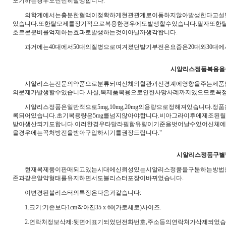
포기하는경우도빈번히발생합니다.
의학계에서는충분한혈액이정확하게현관관계로이동하지않아발생한다고설명하
있습니다.또한탈모제를장기적으로복용한경우에도발생할수있습니다.필자또한
호르몬분비를억제하는효과로발생하는것이아닐까생각합니다.
과거에는40대에서50대의질병으로여겨졌던발기부전은요즘은20대와30대에
시알리스정품복용을
시알리스는전문의약품으로분류되며신체의혈관과신경계에영향을주는제품입니
의문제가발생할수있습니다.사실,복제품복용으로인한사망사례까지있으므로꼭
시알리스정품은일반적으로5mg,10mg,20mg의용량으로정해져있습니다
록되어있습니다.초기복용량은5mg를넘지않아야합니다.비아그라이후에제조
받아생산되기도합니다.이러한경우타달라필함유량이기준을벗어날수있어신체에
을경우에는꼭처방전을받아구입하시기를권장드립니다."
시알리스정품구별
현재복제품이판매되고있는시대에신뢰성있는시알리스정품을구분하는방법을소개
존과같은알약형태를유지하면서도블리스터포장이바뀌었습니다.
이변경된블리스터의특징은다음과같습니다:
1.크기:기존보다1cm작아진35 x 60(가로세로)사이즈.
2.연락처정보삭제:뒷면에표기되었던전화번호,주소등의연락처가삭제되었습