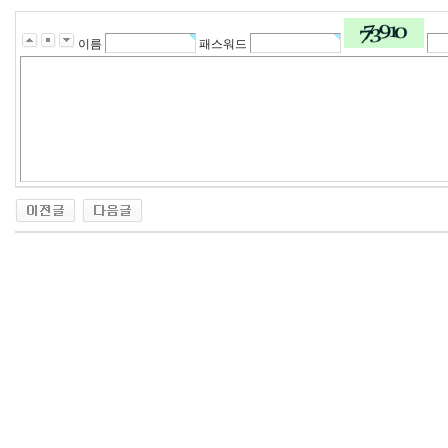
이름
패스워드
24
약
국
24Parmacy
우
즐
성
비
아
탑-
프
릴