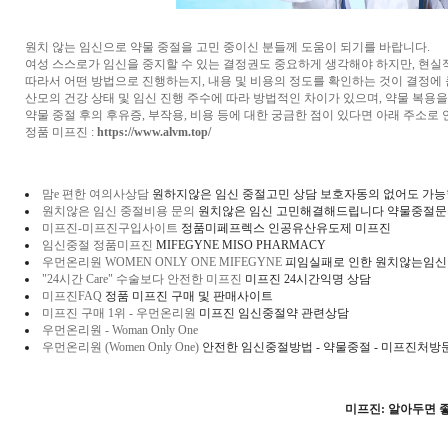
원치 않는 임신으로 약물 중절을 고민 중이신 분들께 도움이 되기를 바랍니다.
여성 스스로가 임신을 중지할 수 있는 결정권도 중요하게 생각해야 하지만, 현실
따라서 어떤 방법으로 진행하는지, 내용 및 비용의 정도를 확인하는 것이 결정에 
산모의 건강 상태 및 임신 진행 주수에 따라 방법적인 차이가 있으며, 약물 복용
약물 중절 후의 후유증, 부작용, 비용 등에 대한 궁금한 점이 있다면 아래 주소로 
정품 미프진 :
https://www.alvm.top/
맘e 편한 여의사상담
원하지않은 임신 중절고민 상담 보호자동의 없어도 가
원치않은 임신 중절비용 문의
원치않은 임신 고민해결해드립니다 약물중절문
​미프진-미프진구입사이트
정품미페프렉스 인공유산유도제 미프진
임신중절 정품미프진
MIFEGYNE MISO PHARMACY
우먼온리원 WOMEN ONLY ONE MIFEGYNE
피임실패로 인한 원치않는임신
"24시간 Care" 수술보다 안전한 미프진
미프진 24시간익명 상담
미프진FAQ
정품 미프진 구매 및 판매사이트
미프진 구매 1위 - 우먼온리원
미프진 임신중절약 관련상담
우먼온리원 - Woman Only One
우먼온리원 (Women Only One)
안전한 임신중절방법 - 약물중절 - 미프진처방
미프진: 알아두면 