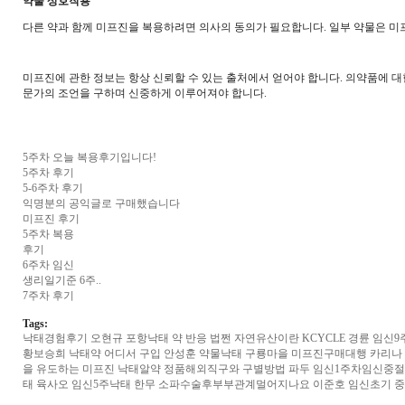
약물 상호작용
다른 약과 함께 미프진을 복용하려면 의사의 동의가 필요합니다. 일부 약물은 미
미프진에 관한 정보는 항상 신뢰할 수 있는 출처에서 얻어야 합니다. 의약품에 대
문가의 조언을 구하며 신중하게 이루어져야 합니다.
5주차 오늘 복용후기입니다!
5주차 후기
5-6주차 후기
익명분의 공익글로 구매했습니다
미프진 후기
5주차 복용
후기
6주차 임신
생리일기준 6주..
7주차 후기
Tags:
낙태경험후기
오현규
포항낙태 약 반응
법쩐
자연유산이란
KCYCLE 경륜
임신9
황보승희
낙태약 어디서 구입
안성훈
약물낙태
구룡마을
미프진구매대행
카리나
을 유도하는 미프진 낙태알약 정품해외직구와 구별방법
파두
임신1주차임신중
태
육사오
임신5주낙태
한무
소파수술후부부관계멀어지나요
이준호
임신초기 