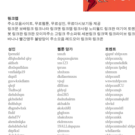
링크맵
주소모음사이트, 무료웹툰, 무료성인, 무료다시보기등 제공
링크문 보배링크 링크나라 링크맨 링크맵 링크사랑 노리월드 링크판 여기여 토렌트
봇 링크판 링크판 모이자주소 고링크 주소파워 세븐링크 링크맥 링크라이브 링
바나나 빨간앵두 불방망이 주소모음 레드모아 링크와 링크온
성인
웹툰 망가
토렌트
fpemzld
xnszh
qjqmf xhfpsxm
dlfqhsdiehd qlry
dnpqxnsqkrtm
xhfpsxmxlq
aldlseh
xns123
xhfpsxmekdldk
dbxbqmfldzm
tprxns
xhfpsxm fpdlej
vmflaldja19
xhxhxns
xhtmxm
diqnfl
dkdlaortmxns
xhfpsxmfl
guswkxkdlatm
vjsql
wnwnxhfpsxm
qhrjf
dlflfxns
xhfpsxmICU
Tkdhwjd
gldyql
xhfpsxmqb
diehdxbqm
dosl365
xhfpsxmxps
gkfndiehd
dudnzhalrtm
xhfpsxmahqkdlf
thdthdspt
akfnakfn
xhvkd
dbgmdwhxk
akskxhRl
xhfpsxmshfl
fhdif
ghghxns
xhfpsxmqha
diehdTV
xhakxhxns
xhfpsxmkk
ahendmlqka
ekdrmsxns
xhfpsxmqht
diehdrhdwkd
19ALLdnpqxns
xhfpsxmtnsdnl xhfp
ditpfkxl
qhtmxns
whdlaortla