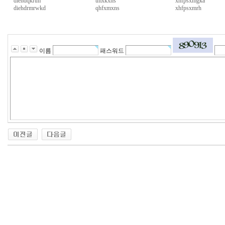
diehdqkrtm
tmxkxns
xhfpsxmgka
diehdrmrwkd
qhfxmxns
xhfpsxmrh
2
4
시
간
이름
패스워드
대
출
대
출
후
우
즐
성
돔
클
럽
D
24
O
약
M
국
C
L
24Parmacy
U
우
B
즐
밍
성
키
비
넷
아