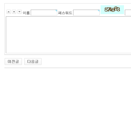
이름
패스워드
24
약
국
24Parmacy
우
즐
성
비
아
탑-
프
릴