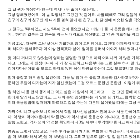
그 날 뭔가 이상하다 했는데 역시나 두 줄이 나오는데…
그냥 멍해졌었어요.. 이 놈 작정하고 그랬던 것 같아요. 사귈 때에도 그리 힘들게
친구의 친구의 친구인 세 다리를 걸쳐 알게 된 친구도 한 달 전에 비슷한 일을 겪
그 친구도 9주째였고 저도 9주째 접어 들었었지요. 어릴 때 둘 다 운동을 해서 생
지 .. 하여간 결론은 그 친구도 먹는 낙태약으로 유산했고, 그 약 중 미프진을
지금 21살, 처음엔 그냥 낳아서 기를까도 많이 고민했어요. 그런데 이제까지 믿고
려 하다가 벌써 8주차 더 이상 안되겠다 싶어. 엄마를 불러서 이야기 하려 했더니
몇 마디 꺼내지도 않았는데 엄마는 덤덤한 표정으로 아직 어리니까 더 많은 기회가
다고, 그래도 네 인생이니까 니 가 잘 판단하고 다음부터는 그런 실수 하지 말라
강아지마냥 어쩔 줄 모르고 하지도 않던 음식 타령을 하는데 그걸 모르겠냐고 되
엄마 붙잡고 하루 종일 울었어요. 다음 날 엄마 손 붙잡고 초음파 검사하고 8주
둔하면 두달이 디가는데 지가 임신 했는데 그걸 모르노 둔한년 둔한년.. 이렇게 
뭘 하던 니 몸 먼저 챙기라고 먹고 싶은 거 알아서 먹으라고….. 전 고민 끝에 
친에게 알리지도 않았어요. 그 새끼 분명 임신했다는 거 알면 난리치고, 협박할 
이라 복용방법에 철저하게 따르라고 겁을 주는데 다른데 물어봤을 때에는 그냥 무조
가짜 아니냐고 물어보니 미국에서 직접 약사선생님께서 전화 와서 서툰 한국어로 
다. 약 빨리 먹어야 한대서 막 졸랐다가 약사 샘이 운동선수 아니냐고, 운동선수 
말씀 드렸고, 약사 샘이 약 성분 확인하더니 3일 뒤부터 투약해야 한다고 해서 3
통증도 그렇게 없었고요. 다른 후기들 보니까 저만 특별한 건 아녔는지. 디게
좀 더 보내라 해서 5만원 더 보냈습니다. 그리고 앞으로 엄마 말 잘 듣기로 했어요