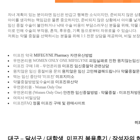
자녀 계획이 있는 분이라면 임신은 반갑고 행복한 소식이지만, 준비되지 않은 상
아이를 생각하는 책임감은 물론 중요하지만, 준비되지 않은 상황에서 아이를 낳게
임신 중절 수술이 불안하거나 낙태 수술 비용이 부담스러우신 분들을 위해, 약물
이로 인해 수술의 부작용, 흔적, 후유증, 기록 등으로부터 자유로울 수 있습니다.
저희는 약물 중절을 선택하시는 분들을 위해 1:1 전문 상담을 제공하며, 비밀 보
미프진 약국
MIFEGYNE Pharmacy 자연유산방법
우먼온리원 WOMEN ONLY ONE MIFEGYNE
피임실패로 인한 원치않는임신
미프진 구매 1위 - 우먼온리원
미프진 임신중절약 관련상담
원치않은 임신 중절비용 문의
원치않은 임신 고민해결해드립니다 약물중절문
먹는 임신 중단약 '미프진'
미프지미소
약물중절방법및수술비용
미프진유산약
우먼온리원 - Woman Only One
우먼온리원 (Women Only One)
안전한 임신중절방법 - 약물중절 - 미프진처방
여의사 비밀상담
미프진FAQ
정품 미프진 구매 및 판매사이트
미
대구 – 달서구 / 대학생 미프진 복용후기 / 작성자의