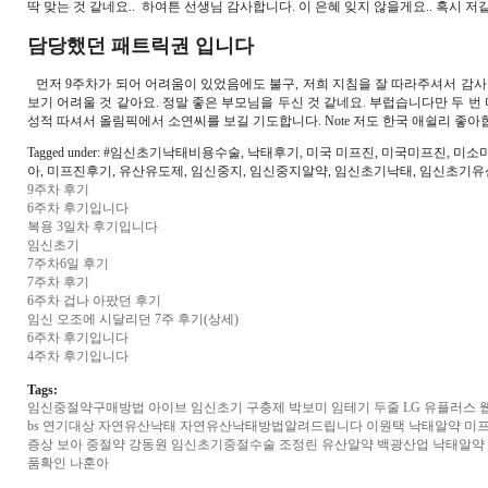
딱 맞는 것 같네요.. 하여튼 선생님 감사합니다. 이 은혜 잊지 않을게요.. 혹시 
담당했던 패트릭권 입니다
먼저 9주차가 되어 어려움이 있었음에도 불구, 저희 지침을 잘 따라주셔서 감
보기 어려울 것 같아요. 정말 좋은 부모님을 두신 것 같네요. 부럽습니다만 두 
성적 따셔서 올림픽에서 소연씨를 보길 기도합니다. Note 저도 한국 애쉴리 좋아
Tagged under: #임신초기낙태비용수술, 낙태후기, 미국 미프진, 미국미프진,
아, 미프진후기, 유산유도제, 임신중지, 임신중지알약, 임신초기낙태, 임신초기
9주차 후기
6주차 후기입니다
복용 3일차 후기입니다
임신초기
7주차6일 후기
7주차 후기
6주차 겁나 아팠던 후기
임신 오조에 시달리던 7주 후기(상세)
6주차 후기입니다
4주차 후기입니다
Tags:
임신중절약구매방법
아이브
임신초기 구충제
박보미
임테기 두줄
LG 유플러스 
bs 연기대상
자연유산낙태 자연유산낙태방법알려드립니다
이원택
낙태알약 미­
증상
보아
중절약
강동원
임신초기중절수술
조정린
유산알약
백광산업
낙태알약
품확인
나훈아