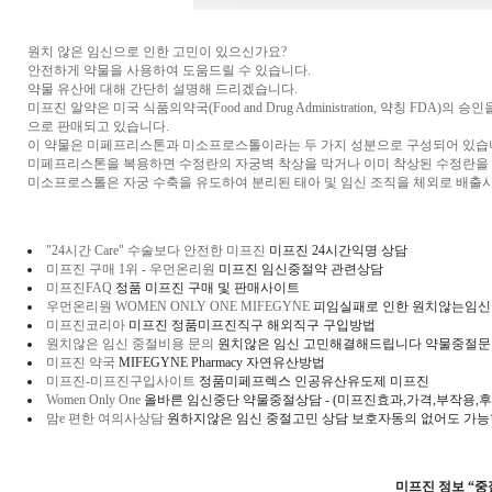
원치 않은 임신으로 인한 고민이 있으신가요?
안전하게 약물을 사용하여 도움드릴 수 있습니다.
약물 유산에 대해 간단히 설명해 드리겠습니다.
미프진 알약은 미국 식품의약국(Food and Drug Administration, 약칭 F
으로 판매되고 있습니다.
이 약물은 미페프리스톤과 미소프로스톨이라는 두 가지 성분으로 구성되어 있습
미페프리스톤을 복용하면 수정란의 자궁벽 착상을 막거나 이미 착상된 수정란을 
미소프로스톨은 자궁 수축을 유도하여 분리된 태아 및 임신 조직을 체외로 배출시
"24시간 Care" 수술보다 안전한 미프진
미프진 24시간익명 상담
미프진 구매 1위 - 우먼온리원
미프진 임신중절약 관련상담
미프진FAQ
정품 미프진 구매 및 판매사이트
우먼온리원 WOMEN ONLY ONE MIFEGYNE
피임실패로 인한 원치않는임신
미프진코리아
미프진 정품미프진직구 해외직구 구입방법
원치않은 임신 중절비용 문의
원치않은 임신 고민해결해드립니다 약물중절문
미프진 약국
MIFEGYNE Pharmacy 자연유산방법
​미프진-미프진구입사이트
정품미페프렉스 인공유산유도제 미프진
Women Only One
올바른 임신중단 약물중절상담 - (미프진효과,가격,부작용,
맘e 편한 여의사상담
원하지않은 임신 중절고민 상담 보호자동의 없어도 가
미프진 정보 “중