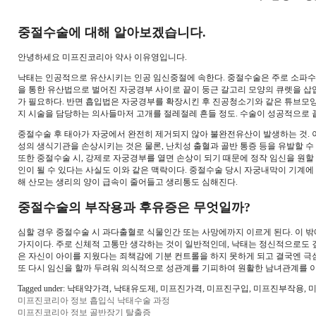
중절수술에 대해 알아보겠습니다.
안녕하세요 미프진코리아 약사 이유영입니다.
낙태는 인공적으로 유산시키는 인공 임신중절에 속한다. 중절수술은 주로 소파수술
을 통한 유산법으로 벌어진 자궁경부 사이로 끝이 둥근 갈고리 모양의 큐렛을 삽
가 필요하다. 반면 흡입법은 자궁경부를 확장시킨 후 진공청소기와 같은 튜브모양
지 시술을 담당하는 의사들마저 고개를 절레절레 흔들 정도. 수술이 성공적으로 끝
중절수술 후 태아가 자궁에서 완전히 제거되지 않아 불완전유산이 발생하는 것. 이
성의 생식기관을 손상시키는 것은 물론, 난치성 출혈과 골반 통증 등을 유발할 수 
또한 중절수술 시, 강제로 자궁경부를 열면 손상이 되기 때문에 정작 임신을 원할
인이 될 수 있다는 사실도 이와 같은 맥락이다. 중절수술 당시 자궁내막이 기계에 
해 산모는 생리의 양이 급속이 줄어들고 생리통도 심해진다.
중절수술의 부작용과 후유증은 무엇일까?
심할 경우 중절수술 시 과다출혈로 식물인간 또는 사망에까지 이르게 된다. 이 밖에
가지이다. 주로 신체적 고통만 생각하는 것이 일반적인데, 낙태는 정신적으로도 
은 자신이 아이를 지웠다는 죄책감에 기분 컨트롤을 하지 못하게 되고 결국엔 극
또 다시 임신을 할까 두려워 의식적으로 성관계를 기피하여 원활한 남녀관계를 이
Tagged under: 낙태약가격, 낙태유도제, 미프진가격, 미프진구입, 미프진부
미프진코리아 정보 흡입식 낙태수술 과정
미프진코리아 정보 골반장기 탈출증