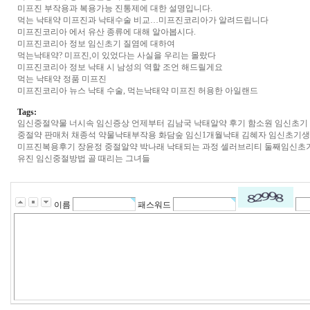
미프진 부작용과 복용가능 진통제에 대한 설명입니다.
먹는 낙태약 미프진과 낙태수술 비교…미프진코리아가 알려드립니다
미프진코리아 에서 유산 종류에 대해 알아봅시다.
미프진코리아 정보 임신초기 질염에 대하여
먹는낙태약? 미프진,이 있었다는 사실을 우리는 몰랐다
미프진코리아 정보 낙태 시 남성의 역할 조언 해드릴게요
먹는 낙태약 정품 미프진
미프진코리아 뉴스 낙태 수술, 먹는낙태약 미프진 허용한 아일랜드
Tags:
임신중절약물
너시속
임신증상 언제부터
김남국
낙태알약 후기
함소원
임신초기
중절약 판매처
채종석
약물낙태부작용
화담숲
임신1개월낙태
김혜자
임신초기생
미프진복용후기
장윤정
중절알약
박나래
낙태되는 과정
셀러브리티
둘째임신초
유진
임신중절방법
골 때리는 그녀들
이름
패스워드