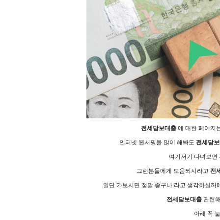
전세담보대출
에 대한 페이지는
인터넷 웹서핑을 많이 해봐도
전세담보
여기저기 다녀보면 전
그런분들에게 도움되시라고
전
일단 가보시면 정말 좋구나 라고 생각하실꺼에
전세담보대출
관련해
아래 꼭 