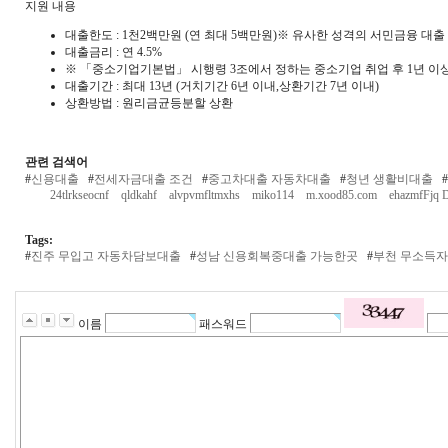
지원 내용
대출한도 : 1천2백만원 (연 최대 5백만원)※ 유사한 성격의 서민금융 
대출금리 : 연 4.5%
※ 「중소기업기본법」 시행령 3조에서 정하는 중소기업 취업 후 1년 이상 근
대출기간 : 최대 13년 (거치기간 6년 이내,상환기간 7년 이내)
상환방법 : 원리금균등분할 상환
관련 검색어
#
신용대출
#
전세자금대출 조건
#
중고차대출 자동차대출
#
청년 생활비대출
#
24tlrkseocnf
qldkahf
alvpvmfltmxhs
miko114
m.xood85.com
ehazmfFj
Tags:
#
진주 무입고 자동차담보대출
#
성남 신용회복중대출 가능한곳
#
부천 무소득
이름
패스워드