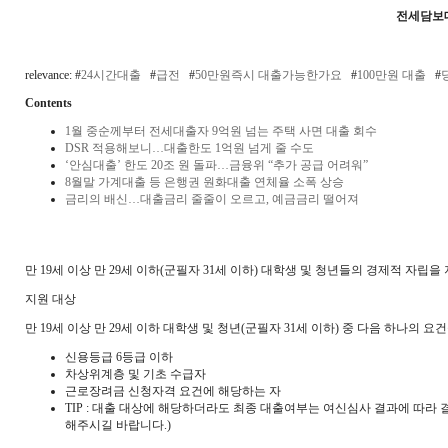
전세담보
relevance: #
24시간대출
#
급전
#
50만원즉시 대출가능한가요
#
100만원 대출
#
Contents
1월 중순께부터 전세대출자 9억원 넘는 주택 사면 대출 회수
DSR 적용해보니…대출한도 1억원 넘게 줄 수도
‘안심대출’ 한도 20조 원 돌파…금융위 “추가 공급 어려워”
8월말 가계대출 등 은행권 원화대출 연체율 소폭 상승
금리의 배신…대출금리 줄줄이 오르고, 예금금리 떨어져
만 19세 이상 만 29세 이하(군필자 31세 이하) 대학생 및 청년들의 경제적 자립을
지원 대상
만 19세 이상 만 29세 이하 대학생 및 청년(군필자 31세 이하) 중 다음 하나의 요
신용등급 6등급 이하
차상위계층 및 기초 수급자
근로장려금 신청자격 요건에 해당하는 자
TIP : 대출 대상에 해당하더라도 최종 대출여부는 여신심사 결과에 따
해주시길 바랍니다.)