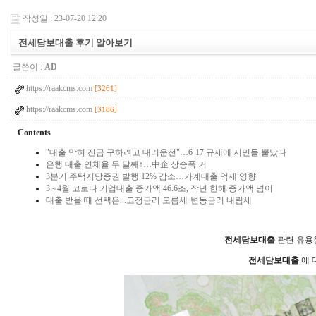
작성일 : 23-07-20 12:20
전세담보대출 후기 알아보기
글쓴이 :
AD
https://raakcms.com
[3261]
https://raakcms.com
[3186]
Contents
"대출 막혀 잔금 구하려고 대리운전"…6·17 규제에 시민들 뿔났다
은행 대출 연체율 두 달째↑…中企 상승폭 커
3분기 주택저당증권 발행 12% 감소…가계대출 억제 영향
3∼4월 코로나 기업대출 증가액 46.6조, 작년 한해 증가액 넘어
대출 받을 때 선택은...고정금리 오름세·변동금리 내림세
전세담보대출
관련 유용
전세담보대출
에 