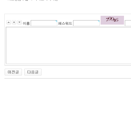
이름
패스워드
24
약
국
24Parmacy
우
즐
성
비
아
탑-