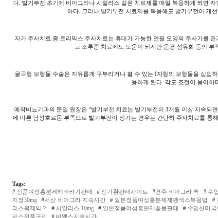
다. 발기부전 초기에 비아그라나 시알리스 같은 치료제를 매일 복용하게 되면 자
하다. 그러나 발기부전 치료제를 복용해도 발기부전이 개선
자가 주사치료 중 트리믹스 주사치료는 휴대가 가능한 연필 모양의 주사기를 관계 
고 조루증 치료에도 도움이 되지만 음경 섬유화 등의 부작
굴곡형 보형물 수술은 자유롭게 구부리거나 펼 수 있는 I자형의 보형물을 삽입하
용하게 된다. 각도 조절이 용이하며
예작비뇨기과의 문일 원장은 “발기부전 치료는 발기부전이 3개월 이상 지속되면 
에 따른 남성호르몬 부족으로 발기부전이 생기는 경우는 간단히 주사치료를 통해 
Tags:
#
정품여성흥분제해바라기판매
#
신기환판매사이트
#
경주 비아그라 퀵
#
수입
지정30mg
#
서산 비아그라 지속시간
#
일본정품여성흥분제제펜섹스복용법
#
리스복제약？
#
시알리스 10mg
#
일본정품여성흥분제꽃물판매
#
수입산미국
리스정품구입
#
비맥스지속시간