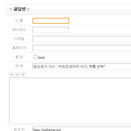
:: 글답변 ::
이 름
패스워드
이메일
홈페이지
옵 션
html
제 목
링크 #1