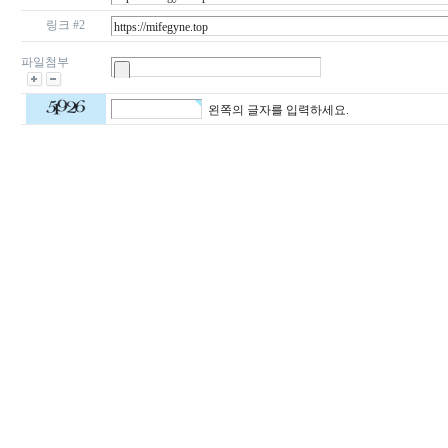
링크 #2
파일첨부
왼쪽의 글자를 입력하세요.
24
약
국
24Parmacy
우
즐
성
비
아
탑-
프
릴
리
지
구
입