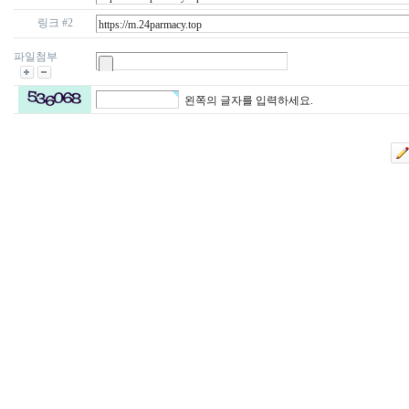
링크 #2
파일첨부
왼쪽의 글자를 입력하세요.
24
약
국
24Parmacy
우
즐
성
비
아
탑-
프
릴
리
지
구
입