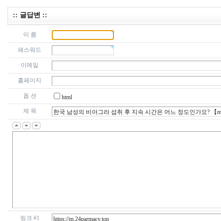
:: 글답변 ::
이 름
패스워드
이메일
홈페이지
옵 션
html
제 목
링크 #1