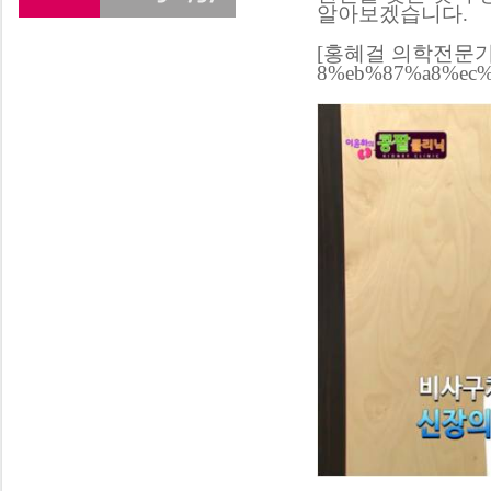
알아보겠습니다.
[홍혜걸 의학전문기
8%eb%87%a8%ec%